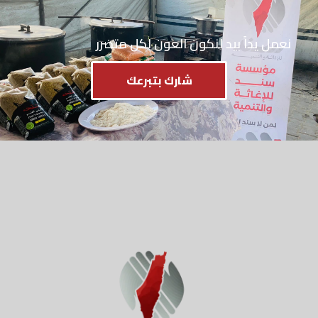
نعمل يداً بيد لنكون العون لكل متضرر
شارك بتبرعك